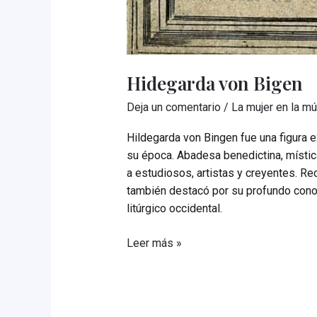
Hidegarda von Bigen
Deja un comentario
/
La mujer en la m
Hildegarda von Bingen fue una figura e
su época. Abadesa benedictina, mística
a estudiosos, artistas y creyentes. R
también destacó por su profundo conoc
litúrgico occidental.
Hidegarda
Leer más »
von
Bigen