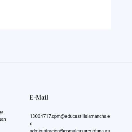
E-Mail
na
13004717.cpm@educastillalamancha.e
uan
s
administracion@cpmalcazarcriptana.es