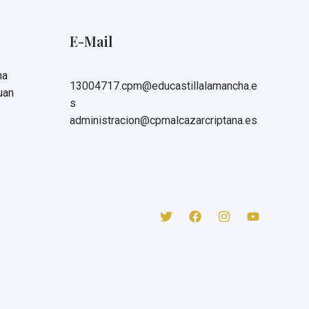
E-Mail
na
13004717.cpm@educastillalamancha.e
uan
s
administracion@cpmalcazarcriptana.es