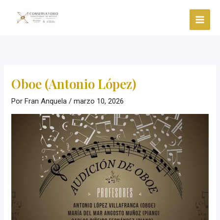
Ir
al
contenido
Oboe (Antonio López)
Por
Fran Anquela
/
marzo 10, 2026