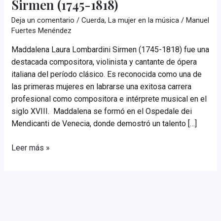
Sirmen (1745-1818)
Deja un comentario
/
Cuerda
,
La mujer en la música
/
Manuel
Fuertes Menéndez
Maddalena Laura Lombardini Sirmen (1745-1818) fue una
destacada compositora, violinista y cantante de ópera
italiana del período clásico. Es reconocida como una de
las primeras mujeres en labrarse una exitosa carrera
profesional como compositora e intérprete musical en el
siglo XVIII. Maddalena se formó en el Ospedale dei
Mendicanti de Venecia, donde demostró un talento […]
Maddalena
Leer más »
Laura
Lombardini
Sirmen
(1745-
1818)