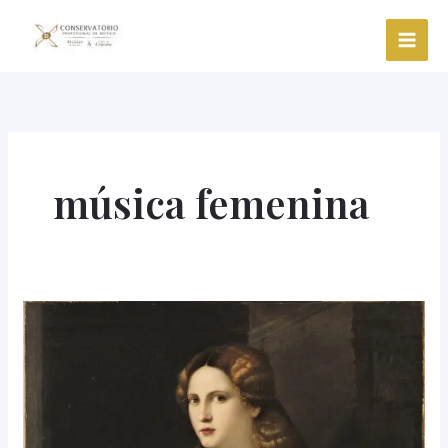
Ir
al
contenido
música femenina