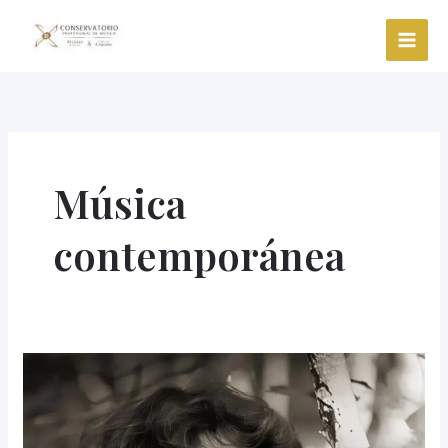
Ir
al
contenido
Música
contemporánea