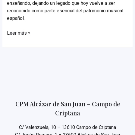
enseñando, dejando un legado que hoy vuelve a ser
reconocido como parte esencial del patrimonio musical
español.
María
Leer más »
Rodrigo
CPM Alcázar de San Juan – Campo de
Criptana
C/ Valenzuela, 10 – 13610 Campo de Criptana
C/ Jesús Romero, 1 – 13600 Alcázar de San Juan