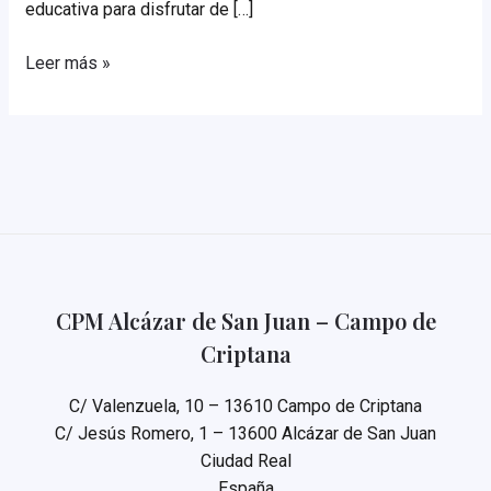
educativa para disfrutar de […]
Celebración
Leer más »
de
Santa
Cecilia
2025
en
el
Conservatorio
CPM Alcázar de San Juan – Campo de
Criptana
C/ Valenzuela, 10 – 13610 Campo de Criptana
C/ Jesús Romero, 1 – 13600 Alcázar de San Juan
Ciudad Real
España