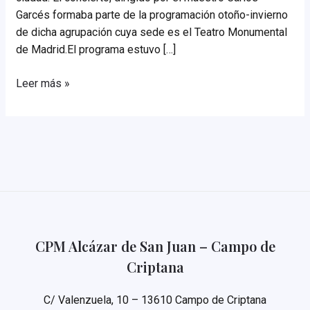
Garcés formaba parte de la programación otoño-invierno
de dicha agrupación cuya sede es el Teatro Monumental
de Madrid.El programa estuvo […]
VIAJE
Leer más »
A
MADRID
–
CONCIERTO
BANDA
MUNICIPAL
CPM Alcázar de San Juan – Campo de
Criptana
C/ Valenzuela, 10 – 13610 Campo de Criptana