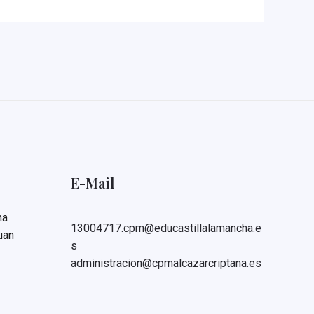
E-Mail
na
13004717.cpm@educastillalamancha.e
uan
s
administracion@cpmalcazarcriptana.es